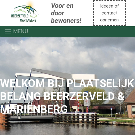
Voor en
Ideeën of
door
contact
bewoners!
opnemen
MENU
WELKOM BIJ PLAATSELIJK
BELANG BEERZERVELD &
MARIËNBERG